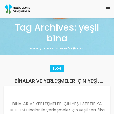
Tag Archives: yeşil
bina
HOME
POSTS TAGGED "YEŞIL BINA"
BLOG
BİNALAR VE YERLEŞMELER İÇİN YEŞİL
SERTİFİKA BELGESİ
BİNALAR VE YERLEŞMELER İÇİN YEŞİL SERTİFİKA
BELGESİ Binalar ile yerleşmeler için yeşil sertifika