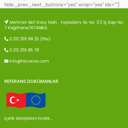
hide_prev_next_buttons="yes" wrap="yes" ids=""]
Mehmet Akif Ersoy Mah. Yayladamı Sk. No: 1/3 İç Kapı No:
7 Kağıthane/İSTANBUL
0 212 255 88 25 (Pbx)
0 212 255 85 78
info@hlccevre.com
REFERANS DOKÜMANLAR
içerik detaylarını incele…