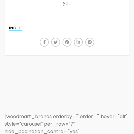
yö...
INCELE
[woodmart_brands orderby="" order="" hover="alt"
style="carousel" per_row="7"
hide_pagination_control="yes"