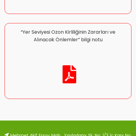
“Yer Seviyesi Ozon Kirliliğinin Zararları ve
Alınacak Önlemler” bilgi notu
.
Mehmet Akif Ersoy Mah. Yayladamı Sk. No: 1/3 İç Kapı No: